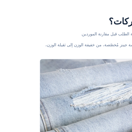
شركات؟
ة الطلب قبل مقارنة الموردين.
شكّل وزن الدنيم وانسيابيته الأشكال الظلية. تُقدّم Lydenim أقمشة جينز مُخصّصة، من خفيفة الوزن إلى ثقيلة الوزن،