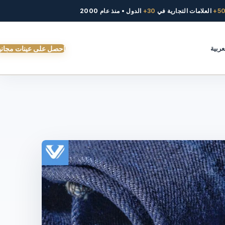
50
العلامات التجارية في
30+
الدول • منذ عام 2000
عربية
احصل على عينات مجاني