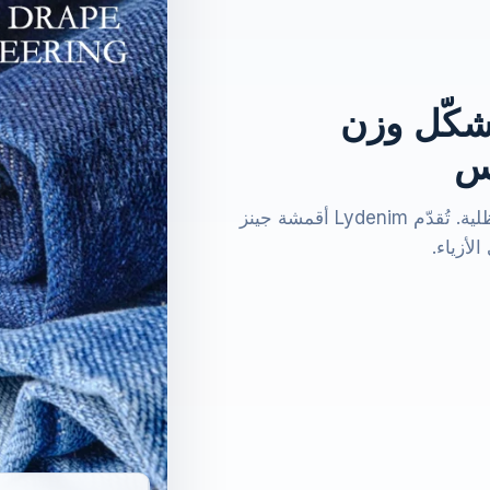
ُشكّل وزن
بس
اكتشف كيف يُشكّل وزن الدنيم وانسيابيته الأشكال الظلية. تُقدّم Lydenim أقمشة جينز
لأزياء.