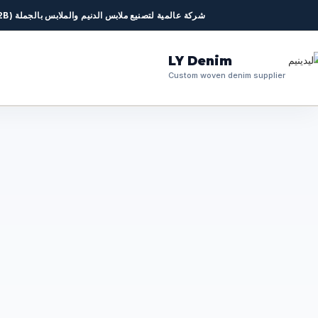
شركة عالمية لتصنيع ملابس الدنيم والملابس بالجملة (B2B) • تصنيع المعدات الأصلية / تصميم وتصنيع المعدات الأصلية / البيع بالجملة • خدمة
LY Denim
Custom woven denim supplier