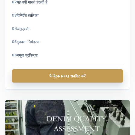
यह क्यों मायने रखती है
विनिर्देश तालिका
अनुप्रयोग
गुणवत्ता नियंत्रण
नमूना प्रक्रिया
अक्सर पूछे जाने वाले प्रश्न
फैब्रिक RFQ सबमिट करें
एक कहावत कहना