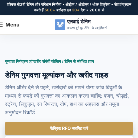
वैश्विक बी2बी डेनिम और परिधान निर्माता • ओईएम / ओडीएम / थोक विक्रेता • सेवाएं प्रदान
करते हैं
500+
ब्रांड्स इन
30+
देश • 2000 से
एलवाई डेनिम
Menu
कस्टम बुने हुए डेनिम के आपूर्तिकर्ता
गुणवत्ता नियंत्रण एवं खरीद संबंधी जोखिम / डेनिम से संबंधित ज्ञान
डेनिम गुणवत्ता मूल्यांकन और खरीद गाइड
डेनिम ऑर्डर देने से पहले, खरीदारों को मापने योग्य जांच बिंदुओं के
माध्यम से कपड़े की गुणवत्ता का आकलन करना चाहिए: वजन, चौड़ाई,
स्ट्रेच, सिकुड़न, रंग स्थिरता, दोष, हाथ का अहसास और नमूना
अनुमोदन रिकॉर्ड।
फैब्रिक RFQ सबमिट करें