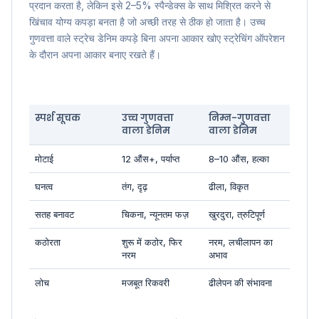
प्रदान करता है, लेकिन इसे 2–5% स्पैन्डेक्स के साथ मिश्रित करने से
खिंचाव योग्य कपड़ा बनता है जो अच्छी तरह से ठीक हो जाता है। उच्च
गुणवत्ता वाले स्ट्रेच डेनिम कपड़े बिना अपना आकार खोए स्ट्रेचिंग ऑपरेशन
के दौरान अपना आकार बनाए रखते हैं।
स्पर्श सूचक
उच्च गुणवत्ता
निम्न-गुणवत्ता
वाला डेनिम
वाला डेनिम
मोटाई
12 औंस+, पर्याप्त
8–10 औंस, हल्का
घनत्व
तंग, दृढ़
ढीला, विकृत
सतह बनावट
चिकना, न्यूनतम फज़
खुरदुरा, त्रुटिपूर्ण
कठोरता
शुरू में कठोर, फिर
नरम, लचीलापन का
नरम
अभाव
लोच
मजबूत रिकवरी
ढीलेपन की संभावना