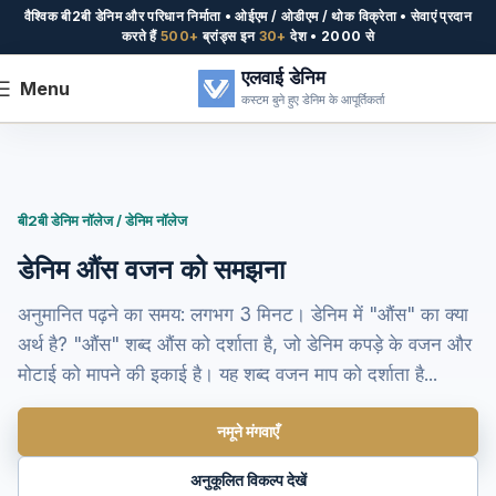
वैश्विक बी2बी डेनिम और परिधान निर्माता • ओईएम / ओडीएम / थोक विक्रेता • सेवाएं प्रदान
करते हैं
500+
ब्रांड्स इन
30+
देश • 2000 से
एलवाई डेनिम
Menu
कस्टम बुने हुए डेनिम के आपूर्तिकर्ता
बी2बी डेनिम नॉलेज / डेनिम नॉलेज
डेनिम औंस वजन को समझना
अनुमानित पढ़ने का समय: लगभग 3 मिनट। डेनिम में "औंस" का क्या
अर्थ है? "औंस" शब्द औंस को दर्शाता है, जो डेनिम कपड़े के वजन और
मोटाई को मापने की इकाई है। यह शब्द वजन माप को दर्शाता है...
नमूने मंगवाएँ
अनुकूलित विकल्प देखें