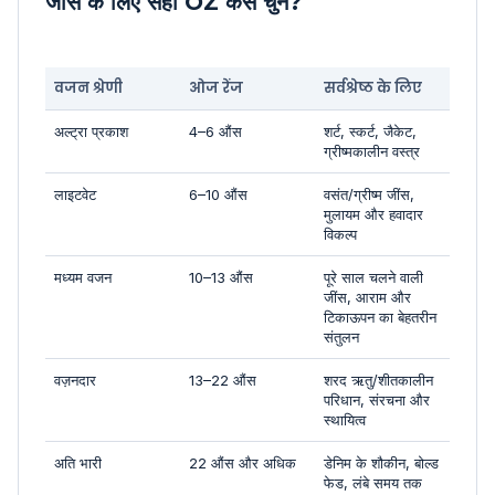
जींस के लिए सही OZ कैसे चुनें?
वजन श्रेणी
ओज रेंज
सर्वश्रेष्ठ के लिए
अल्ट्रा प्रकाश
4–6 औंस
शर्ट, स्कर्ट, जैकेट,
ग्रीष्मकालीन वस्त्र
लाइटवेट
6–10 औंस
वसंत/ग्रीष्म जींस,
मुलायम और हवादार
विकल्प
मध्यम वजन
10–13 औंस
पूरे साल चलने वाली
जींस, आराम और
टिकाऊपन का बेहतरीन
संतुलन
वज़नदार
13–22 औंस
शरद ऋतु/शीतकालीन
परिधान, संरचना और
स्थायित्व
अति भारी
22 औंस और अधिक
डेनिम के शौकीन, बोल्ड
फेड, लंबे समय तक