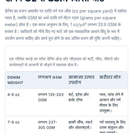
डेनिम का वजन आमतौर पर प्रति वर्ग गज औंस (oz per square yard) में दर्शाया
जाता है, जबकि GSM का अर्थ प्रति वर्ग मीटर ग्राम (grams per square
meter) होता है। एक सरल अनुमान के लिए, 1 oz/yd² लगभग 33.9 GSM के
बराबर है। खरीदारों को नीचे दिए गए चार्ट को एक व्यावहारिक आधार बिंदु के रूप में
उपयोग करना चाहिए और कार्य पूरा होने के बाद अंतिम वजन की पुष्टि करनी चाहिए।
एक भौतिक कपड़े का स्टैक डेनिम ओज़ और जीएसएम को शर्टों, जींस, जैकेटों और
कार्यवस्त्रों से आसानी से जोड़ने में सहायक होता है।
DENIM
लगभग GSM
सामान्य उत्पाद
खरीदार नोट
WEIGHT
उपयोग
4-6 oz
लगभग 135-203
शर्ट, ड्रेस और
नरम, सांस लेने में
GSM
हल्के टॉप्स
आसान और गर्म
मौसम के लिए
उपयुक्त।
7-9 oz
लगभग 237-
हल्की जींस, स्कर्ट
गर्म जलवायु के लिए
305 GSM
और ओवरशर्ट्स।
उत्तम संतुलन और
नरम परछाई।