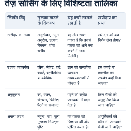
तेज़ सोर्सिंग के लिए विशिष्टता तालिका
निर्णय बिंदु
तुलना करने
यह क्यों मायने
खरीदार का
के विकल्प
रखती है
प्रश्न
खरीदार का लक्ष्य
अनुसंधान, नमूना
यह लेख स्पष्ट
खरीदार को क्या
अनुरोध, उत्पाद
करता है कि इससे
निर्णय लेना होगा?
विकास, थोक
पाठक को आगे क्या
खरीद
करने में मदद
मिलेगी।
उत्पाद व्यवहार्यता
जींस, जैकेट, शर्ट,
ज्ञान को वास्तविक
इस कपड़े या
स्कर्ट, स्ट्रीटवियर
उत्पादन
तकनीक का
या वर्कवियर
आवश्यकताओं से
उपयोग कहाँ किया
जोड़ता है
जाएगा?
अनुकूलन
रंग, वजन,
पढ़ने को स्रोत
किन चीजों को
संरचना, फिनिश,
जानकारी में बदल
अनुकूलित किया
पैटर्न या सजावट
देता है
जाना चाहिए?
अगला कदम
नमूना, माप, मूल्य,
यह पाठक को
आपूर्तिकर्ता को
गुणवत्ता नियंत्रण
जिज्ञासा की ओर
कौन सी जानकारी
पुष्टि
प्रेरित करता है।
भेजी जानी चाहिए?