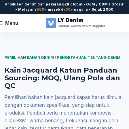
Produsen denim dan pakaian B2B global • OEM / ODM / Grosir
• Melayani
500+
merek di
30+
negara • Sejak 2000
LY Denim
Menu
Custom woven denim supplier
PEMILIHAN BAHAN DENIM / PENGETAHUAN TENTANG DENIM
Kain Jacquard Katun Panduan
Sourcing: MOQ, Ulang Pola dan
QC
Pemilihan bahan kain jacquard kapas harus dimulai
dengan dokumen spesifikasi yang siap untuk
produksi. Pembeli perlu menentukan komposisi,
nilai GSM, warna benang, frekuensi ulangan pola,
lebar kain, tekstur permukaan, cara penerapan,