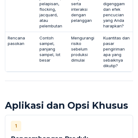
pelapisan,
serta
digenggam
flocking,
interaksi
dan efek
jacquard,
dengan
pencucian
atau
pelanggan
yang Anda
pelembutan
harapkan?
Rencana
Contoh
Mengurangi
Kuantitas dan
pasokan
sampel,
risiko
pasar
panjang
sebelum
pengiriman
sampel, lot
produksi
apa yang
besar
dimulai
sebaiknya
dikutip?
Aplikasi dan Opsi Khusus
1