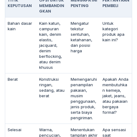
TITIK
OPSI UNTUK
MENGAPA INI
PERTANYAAN
KEPUTUSAN
MEMBANDIN
PENTING
PEMBELI
GKAN
Bahan dasar
Kain katun,
Mengatur
Untuk
kain
campuran
tekstur
kategori
kain, denim
sentuhan,
produk apa
elastis,
ketahanan,
kain ini?
jacquard,
dan posisi
denim
harga
berflocking,
atau denim
khusus
Berat
Konstruksi
Memengaruhi
Apakah Anda
ringan,
penampilan
membutuhka
sedang, atau
pakaian,
n kemeja,
berat
musim
jaket, jeans,
penggunaan,
atau pakaian
jenis produk,
bergaya
serta biaya
formal?
pengiriman.
Selesai
Warna,
Menentukan
Apa sensasi
pencucian,
tampilan akhir
saat