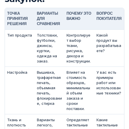
ТОЧКА
ВАРИАНТЫ
ПОЧЕМУ ЭТО
ВОПРОС
ПРИНЯТИЯ
ДЛЯ
ВАЖНО
ПОКУПАТЕЛЯ
РЕШЕНИЯ
СРАВНЕНИЯ
Тип продукта
Толстовки,
Контролируе
Какой
футболки,
т выбор
продукт вы
джинсы,
ткани,
разрабатыва
куртки,
рисунка,
ете?
одежда на
декора и
заказ.
конструкции.
Настройка
Вышивка,
Влияет на
У вас есть
трафаретная
стоимость
примеры
печать,
образцов,
работ или
объемная
минимальны
использован
печать,
й объем
ные техники?
флокировани
заказа и
е, стирка
сроки
поставки.
Ткань и
Варианты
Определяет
Какие
плотность
легкого,
тактильные
тактильные