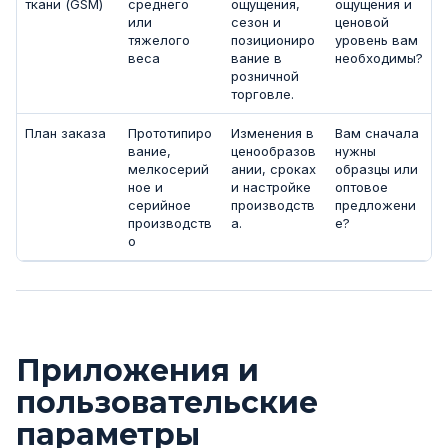
ткани (GSM)
среднего
ощущения,
ощущения и
или
сезон и
ценовой
тяжелого
позициониро
уровень вам
веса
вание в
необходимы?
розничной
торговле.
План заказа
Прототипиро
Изменения в
Вам сначала
вание,
ценообразов
нужны
мелкосерий
ании, сроках
образцы или
ное и
и настройке
оптовое
серийное
производств
предложени
производств
а.
е?
о
Приложения и
пользовательские
параметры