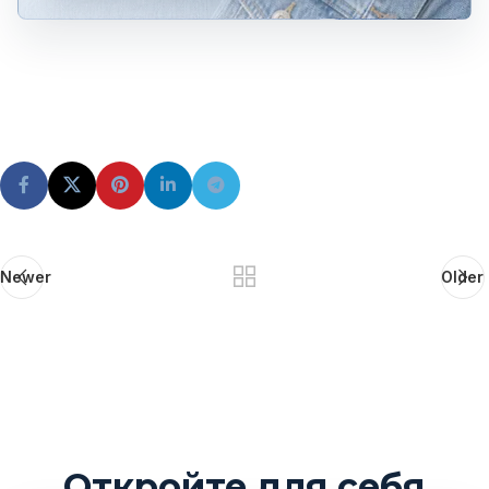
Newer
Older
Откройте для себя