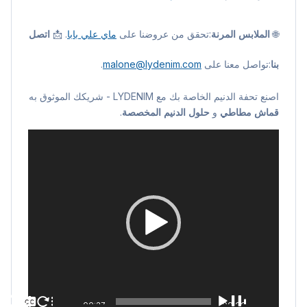
🌐
الملابس المرنة
:تحقق من عروضنا على
ماي علي بابا
. 📩
اتصل
بنا
:تواصل معنا على
malone@lydenim.com
.
اصنع تحفة الدنيم الخاصة بك مع LYDENIM - شريكك الموثوق به
قماش مطاطي
و
حلول الدنيم المخصصة
.
مشغل
الفيديو
بدون
00:27
00:00