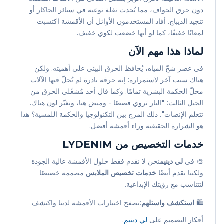
دون حرق الحواف، مما يُحدث نقلة نوعية في ستائر الجاكار أو
تنجيد الديباج. أفاد المستخدمون الأوائل أن الأقمشة اكتسبت
لمعانًا خفيفًا، كما لو أنها خضعت لكوي خفيف.
لماذا هذا مهم الآن
في عصر شحّ المياه، يُحافظ الحرق البيئي على أهميته. ولكن
هناك سبب آخر لاستمراره: إنه حرفة نادرة لم تُحلّ فيها الآلات
محلّ الحكمة البشرية تمامًا. وكما قال أحد مُشغّلي الحرق من
الجيل الثالث: "النار تروي قصصًا - وميض هنا، وتغيّر لون هناك.
تتعلم الإنصات". ذلك المزج بين التكنولوجيا والحكمة اللمسية؟ هذا
هو الشرارة الحقيقية وراء أقمشة أفضل.
خدمات التخصيص من LYDENIM
🎨 في
لي دينيم
نحن لا نقدم فقط حلول الأقمشة عالية الجودة
ولكننا نقدم أيضًا
خدمات تخصيص الملابس
مصممة خصيصًا
لتتناسب مع رؤيتك الإبداعية.
🛍️
استكشف واستلهم
:تصفح اختيارات الأقمشة لدينا واكتشف
أفكار التصميم على
لي دينيم
.