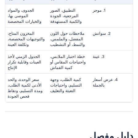
1. موجز
التطبيق، الصور
الجدوى، والمواد
المرجعية، الجودة
الموصى بها،
والكمية المستهدفة
والخيارات المخصصة
2. سواتش
ملاحظات حول اللون
المخزون المتاح،
المفضل، والملمس،
والتوجيهات المخصصة،
والنمط، أو التشطيب
وتكلفة العينة
3. عينة
خطة اختبار الملابس،
الجدول الزمني لأخذ
واحتياجات المقاس أو
العينات وقابلية تكرار
كمية القماش
الإنتاج
4. عرض أسعار
كمية الطلب، وجهة
سعر الوحدة، والحد
بالجملة
التسليم، واحتياجات
الأدنى لكمية الطلب،
التعبئة والتغليف
ومدة التسليم، ونقاط
فحص الجودة
دليل مفصل