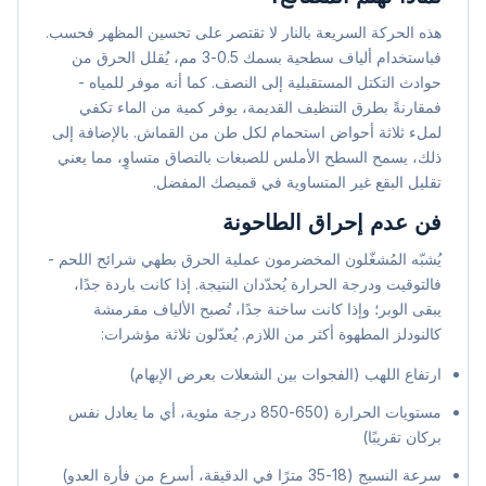
هذه الحركة السريعة بالنار لا تقتصر على تحسين المظهر فحسب.
فباستخدام ألياف سطحية بسمك 0.5-3 مم، يُقلل الحرق من
حوادث التكتل المستقبلية إلى النصف. كما أنه موفر للمياه -
فمقارنةً بطرق التنظيف القديمة، يوفر كمية من الماء تكفي
لملء ثلاثة أحواض استحمام لكل طن من القماش. بالإضافة إلى
ذلك، يسمح السطح الأملس للصبغات بالتصاق متساوٍ، مما يعني
تقليل البقع غير المتساوية في قميصك المفضل.
فن عدم إحراق الطاحونة
يُشبّه المُشغّلون المخضرمون عملية الحرق بطهي شرائح اللحم -
فالتوقيت ودرجة الحرارة يُحدّدان النتيجة. إذا كانت باردة جدًا،
يبقى الوبر؛ وإذا كانت ساخنة جدًا، تُصبح الألياف مقرمشة
كالنودلز المطهوة أكثر من اللازم. يُعدّلون ثلاثة مؤشرات:
ارتفاع اللهب (الفجوات بين الشعلات بعرض الإبهام)
مستويات الحرارة (650-850 درجة مئوية، أي ما يعادل نفس
بركان تقريبًا)
سرعة النسيج (18-35 مترًا في الدقيقة، أسرع من فأرة العدو)