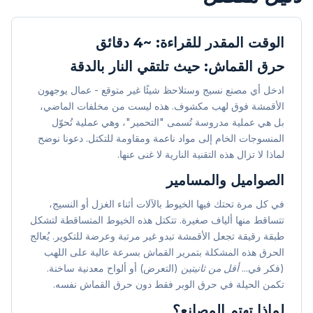
الوقت المقدر للقراءة: ~4 دقائق
حرق القماش: حيث تلتقي النار بالدقة
ادخل أي مصنع نسيج وستلاحظ شيئًا غير متوقع - عمال يوجهون
الأقمشة فوق لهب مكشوف. هذه ليست من مخلفات الماضي،
بل هي عملية مدروسة تُسمى "التحمير"، وهي عملية تُحوّل
المنسوجات الخام إلى مواد ناعمة ومقاومة للتكتل. دعونا نوضح
لماذا لا تزال هذه التقنية النارية لا غنى عنها.
الصواميل والمسامير
في كل مرة تحتك فيها الخيوط بالآلات أثناء الغزل أو النسيج،
تتساقط منها ألياف صغيرة. تتكتل هذه الخيوط المتساقطة لتشكل
طبقة رقيقة تجعل الأقمشة تبدو غير مرتبة وعرضة للتكوير. يُعالج
الحرق هذه المشكلة بتمرير القماش بسرعة عالية على اللهب
(فكر في...
أقل من ثانيتين
(التعرض) أو ألواح معدنية ساخنة.
تكمن الحيلة في حرق الوبر فقط دون حرق القماش نفسه.
لماذا تهتم المصانع؟