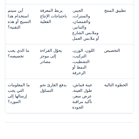
تطبيق المنتج
الجينز،
يربط المعرفة
أين سيتم
والسترات،
باحتياجات الإنتاج
استخدام هذا
والقمصان،
الفعلية
النسيج أو هذه
والتنانير،
التقنية؟
وملابس الشارع
أو ملابس العمل
التخصيص
اللون، الوزن،
يحوّل القراءة
ما الذي يجب
التركيب،
إلى موجز
تخصيصه؟
التشطيب،
مصادر
النمط أو
الزخرفة
الخطوة التالية
عينة قماش،
يدفع القارئ نحو
ما المعلومات
طول العينة،
التساؤل
التي يجب
عرض سعر،
إرسالها إلى
تأكيد مراقبة
المورد؟
الجودة