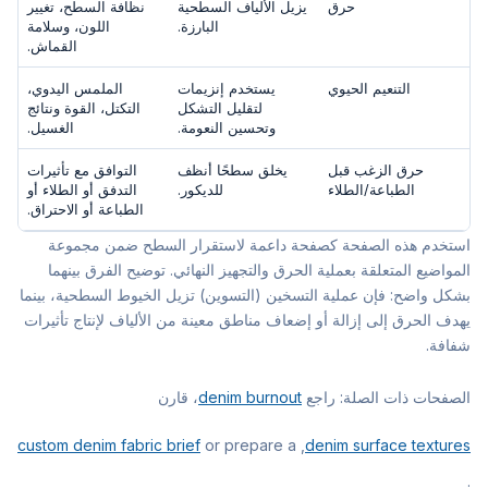
حرق
يزيل الألياف السطحية
نظافة السطح، تغيير
البارزة.
اللون، وسلامة
القماش.
التنعيم الحيوي
يستخدم إنزيمات
الملمس اليدوي،
لتقليل التشكل
التكتل، القوة ونتائج
وتحسين النعومة.
الغسيل.
حرق الزغب قبل
يخلق سطحًا أنظف
التوافق مع تأثيرات
الطباعة/الطلاء
للديكور.
التدفق أو الطلاء أو
الطباعة أو الاحتراق.
استخدم هذه الصفحة كصفحة داعمة لاستقرار السطح ضمن مجموعة
المواضيع المتعلقة بعملية الحرق والتجهيز النهائي. توضيح الفرق بينهما
بشكل واضح: فإن عملية التسخين (التسوين) تزيل الخيوط السطحية، بينما
يهدف الحرق إلى إزالة أو إضعاف مناطق معينة من الألياف لإنتاج تأثيرات
شفافة.
الصفحات ذات الصلة: راجع
denim burnout
، قارن
custom denim fabric brief
, or prepare a
denim surface textures
.