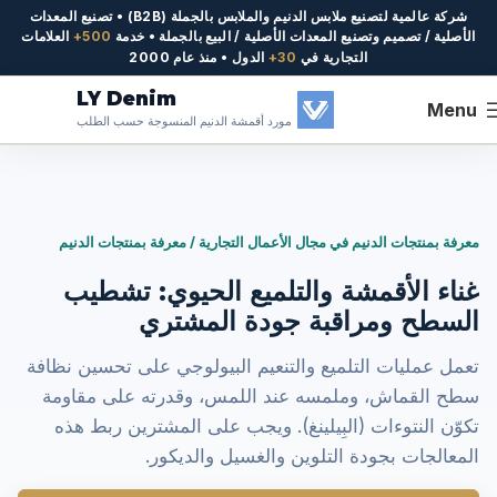
شركة عالمية لتصنيع ملابس الدنيم والملابس بالجملة (B2B) • تصنيع المعدات
الأصلية / تصميم وتصنيع المعدات الأصلية / البيع بالجملة • خدمة
500+
العلامات
التجارية في
30+
الدول • منذ عام 2000
LY Denim
Menu
مورد أقمشة الدنيم المنسوجة حسب الطلب
معرفة بمنتجات الدنيم في مجال الأعمال التجارية / معرفة بمنتجات الدنيم
غناء الأقمشة والتلميع الحيوي: تشطيب
السطح ومراقبة جودة المشتري
تعمل عمليات التلميع والتنعيم البيولوجي على تحسين نظافة
سطح القماش، وملمسه عند اللمس، وقدرته على مقاومة
تكوّن النتوءات (البِيلينغ). ويجب على المشترين ربط هذه
المعالجات بجودة التلوين والغسيل والديكور.