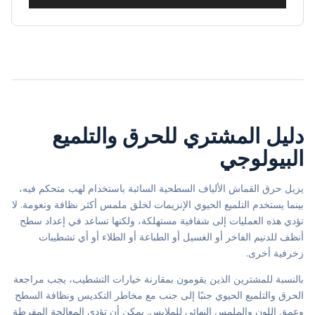
English
captions
دليل المشتري للحرق والتلميع
البيولوجي
يزيل حرق القماش الألياف السطحية السائبة باستخدام لهب متحكم فيه،
بينما يستخدم التلميع الحيوي الإنزيمات لخلق ملمس أكثر نظافة ونعومة. لا
تؤدي هذه العمليات إلى شفافية مستهلكة، ولكنها تساعد في إعداد سطح
أنظف للدنيم الفاخر أو الغسيل أو الطباعة أو الطلاء أو أي تشطيبات
زخرفية أخرى.
بالنسبة للمشترين الذين يقومون بمقارنة خيارات التشطيب، يجب مراجعة
الحرق والتلميع الحيوي جنبًا إلى جنب مع مخاطر التكديس ونظافة السطح
وعمق اللون والملمس النهائي للملابس. يمكن أن تؤدي المعالجة المفرطة