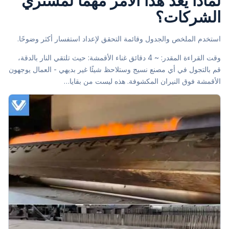
لماذا يُعد هذا الأمر مهمًا لمشتري
الشركات؟
استخدم الملخص والجدول وقائمة التحقق لإعداد استفسار أكثر وضوحًا.
وقت القراءة المقدر: ~ 4 دقائق غناء الأقمشة: حيث تلتقي النار بالدقة،
قم بالتجول في أي مصنع نسيج وستلاحظ شيئًا غير بديهي - العمال يوجهون
الأقمشة فوق النيران المكشوفة. هذه ليست من بقايا…