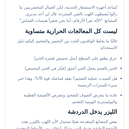
تُساعد أجهزة الاستشعار الحديثة، لكن العمال المخضرمين ما
زالوا يُضبطون اللهب بالعين المجردة. قال لي أحد مديري
المصانع: "الآلة تقرأ الأرقام، أما نحن فنقرأ همسات القماش".
ليست كل المعالجات الحرارية متساوية
غالبًا ما يخلط الوافدون الجدد بين التحمير والتفحيم. إليكم دليل
الاستخدام:
حرق يطفو على السطح (مثل تحميص قشرة الخبز)
الخبز بالفحم يجعل الخبز أعمق (فكر في الخبز المحمص)
هل أفسدت عملية التفحيم؟ يفقد قماشك قوة 15%، وهذا خبر
سيء للسترات الرسمية.
عادة ما يتعرض الصوف للتفحم؛ وتتعرض الأقمشة القطنية
والبوليسترية اليومية للتفحم.
الليزر يدخل الدردشة
بعض المصانع المتقدمة تقنيًا تستبدل الآن اللهب بالليزر. هذه
الأشعة الدقيقة تحرق الوبر بشكل انتقائي من الأنماط المعقدة