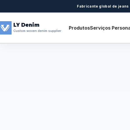
Fabricante global de jeans
LY Denim
Produtos
Serviços Persona
Custom woven denim supplier