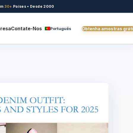
em
30+
Países • Desde 2000
presa
Contate-Nos
Português
Obtenha amostras grát