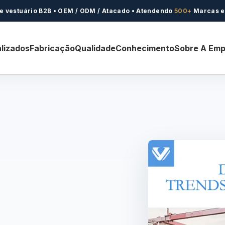
 e vestuário B2B • OEM / ODM / Atacado • Atendendo
500+
Marcas 
lizados
Fabricação
Qualidade
Conhecimento
Sobre A Em