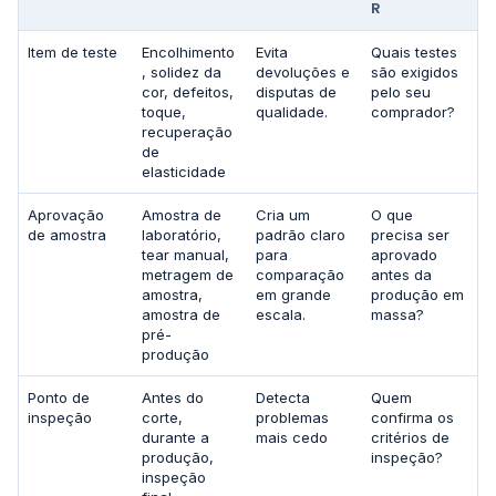
R
Item de teste
Encolhimento
Evita
Quais testes
, solidez da
devoluções e
são exigidos
cor, defeitos,
disputas de
pelo seu
toque,
qualidade.
comprador?
recuperação
de
elasticidade
Aprovação
Amostra de
Cria um
O que
de amostra
laboratório,
padrão claro
precisa ser
tear manual,
para
aprovado
metragem de
comparação
antes da
amostra,
em grande
produção em
amostra de
escala.
massa?
pré-
produção
Ponto de
Antes do
Detecta
Quem
inspeção
corte,
problemas
confirma os
durante a
mais cedo
critérios de
produção,
inspeção?
inspeção