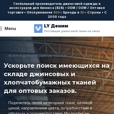
Глобальный производитель джинсовой одежды и
аксессуаров для бизнеса (B2B) • OEM / ODM / Оптовая
торговля • Обслуживание
500+
Бренды в
30+
Страны • С
2000 года
LY Деним
Menu
Поставщик джинсовой ткани на заказ
УСЛУГИ ДЛЯ ОПТОВИКОВ ТКАНЕЙ
Ускорьте поиск имеющихся на
складе джинсовых и
хлопчатобумажных тканей
для оптовых заказов.
Поделитесь своей категорией ткани, целевой
ценой, направлением цвета, потребностями в
образцах и сроками доставки. Мы подберем