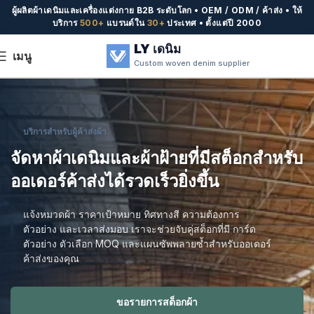
ผู้ผลิตผ้าเดนิมและเครื่องแต่งกาย B2B ระดับโลก • OEM / ODM / ค้าส่ง • ให้
บริการ
500+
แบรนด์ใน
30+
ประเทศ • ตั้งแต่ปี 2000
LY เดนิม
เมนู
Custom woven denim supplier
บริการสำหรับผู้ค้าส่งผ้า
จัดหาผ้าเดนิมและผ้าฝ้ายที่มีสต็อกสำหรับ
ออเดอร์ค้าส่งได้รวดเร็วยิ่งขึ้น
แจ้งหมวดผ้า ราคาเป้าหมาย ทิศทางสี ความต้องการ
ตัวอย่าง และเวลาส่งมอบ เราจะช่วยจับคู่สต็อกที่มี การ์ด
ตัวอย่าง ตัวเลือก MOQ และแผนซัพพลายซ้ำสำหรับออเดอร์
ค้าส่งของคุณ
ขอรายการสต็อกผ้า