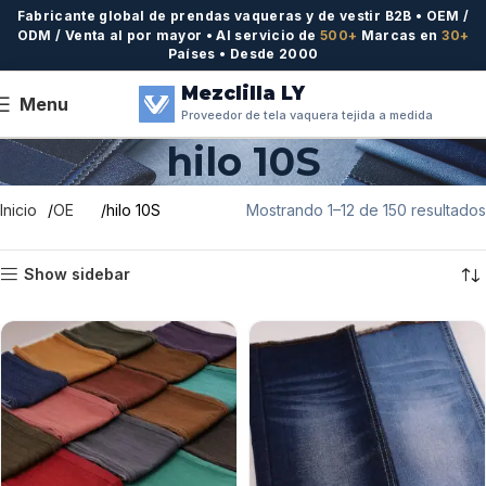
Fabricante global de prendas vaqueras y de vestir B2B • OEM /
ODM / Venta al por mayor • Al servicio de
500+
Marcas en
30+
Países • Desde 2000
Mezclilla LY
Menu
Proveedor de tela vaquera tejida a medida
hilo 10S
Inicio
OE
hilo 10S
Mostrando 1–12 de 150 resultados
Show sidebar