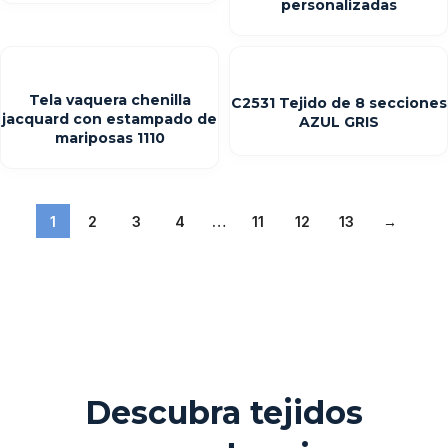
personalizadas
Tela vaquera chenilla
C2531 Tejido de 8 secciones
jacquard con estampado de
AZUL GRIS
mariposas 1110
1
2
3
4
…
11
12
13
→
Descubra tejidos