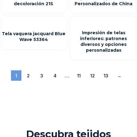
decoloración 21S
Personalizados de China
Impresión de telas
Tela vaquera jacquard Blue
inferiores: patrones
Wave 53364
diversos y opciones
personalizadas
1
2
3
4
…
11
12
13
→
Descubra tejidos