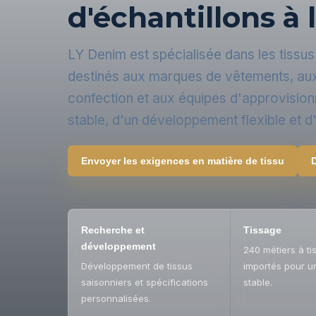
d'échantillons à 
LY Denim est spécialisée dans les tissus 
destinés aux marques de vêtements, aux 
confection et aux équipes d'approvision
stable, d'un développement flexible et d'
Envoyer les exigences en matière de tissu
Recherche et
Tissage
développement
240 métiers à ti
Développement de tissus
importés pour u
saisonniers et spécifications
stable.
personnalisées.