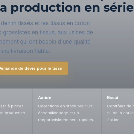
la production en série
denim tissés et les tissus en coton
grossistes en tissus, aux usines de
nement qui ont besoin d'une qualité
une livraison fiable.
Demande de devis pour le tissu
Action
Essai
sser à pinces
Collections en stock pour un
Contrôles de 
ne production
échantillonnage et un
fil, de la coul
réapprovisionnement rapides.
finition.