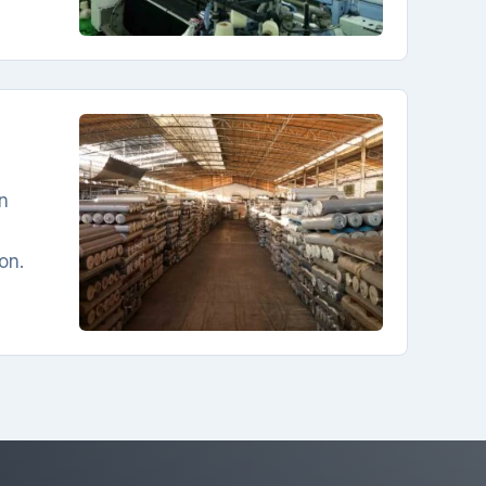
n
on.