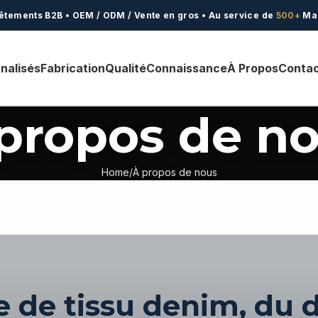
êtements B2B • OEM / ODM / Vente en gros • Au service de
500+
Ma
nalisés
Fabrication
Qualité
Connaissance
À Propos
Conta
propos de n
Home
À propos de nous
le de tissu denim, d