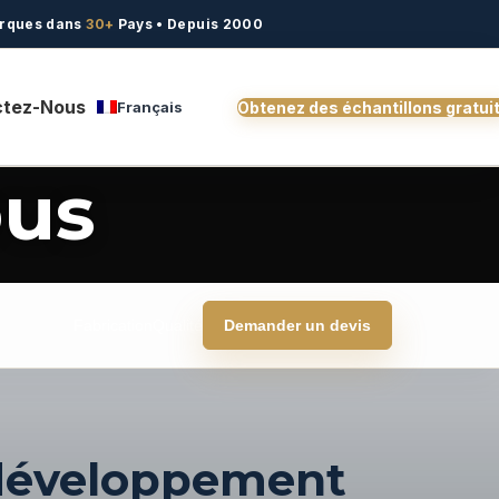
rques dans
30+
Pays • Depuis 2000
ctez-Nous
Français
Obtenez des échantillons gratui
ous
Fabrication
Qualité
Demander un devis
u développement