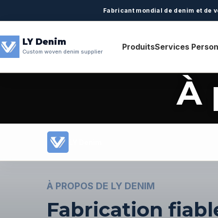
Fabricant mondial de denim et de v
LY Denim
Produits
Services Person
Custom woven denim supplier
À 
LY Denim
À PROPOS DE LY DENIM
Fabrication fiab