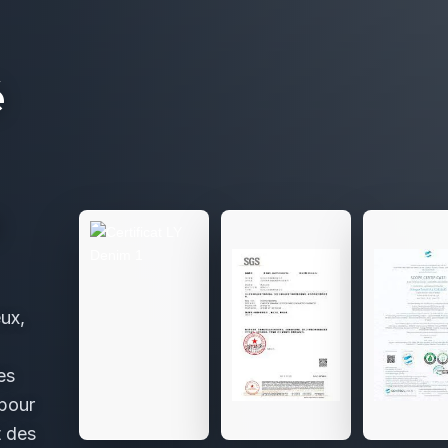
é
ux,
es
 pour
t des