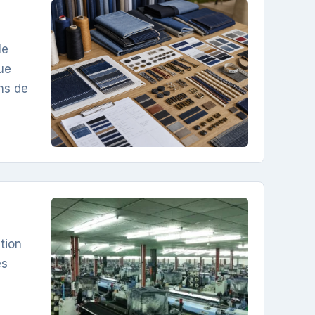
le
que
ns de
tion
es