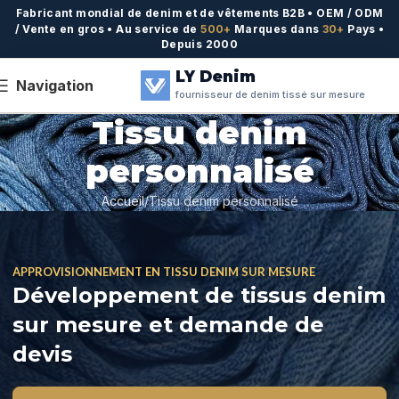
Fabricant mondial de denim et de vêtements B2B • OEM / ODM
/ Vente en gros • Au service de
500+
Marques dans
30+
Pays •
Depuis 2000
LY Denim
Navigation
fournisseur de denim tissé sur mesure
Tissu denim
personnalisé
Accueil
Tissu denim personnalisé
APPROVISIONNEMENT EN TISSU DENIM SUR MESURE
Développement de tissus denim
sur mesure et demande de
devis