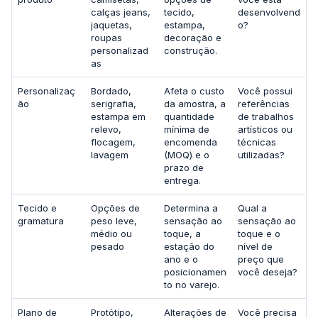
calças jeans,
tecido,
desenvolvend
jaquetas,
estampa,
o?
roupas
decoração e
personalizad
construção.
as
Personalizaç
Bordado,
Afeta o custo
Você possui
ão
serigrafia,
da amostra, a
referências
estampa em
quantidade
de trabalhos
relevo,
mínima de
artísticos ou
flocagem,
encomenda
técnicas
lavagem
(MOQ) e o
utilizadas?
prazo de
entrega.
Tecido e
Opções de
Determina a
Qual a
gramatura
peso leve,
sensação ao
sensação ao
médio ou
toque, a
toque e o
pesado
estação do
nível de
ano e o
preço que
posicionamen
você deseja?
to no varejo.
Plano de
Protótipo,
Alterações de
Você precisa