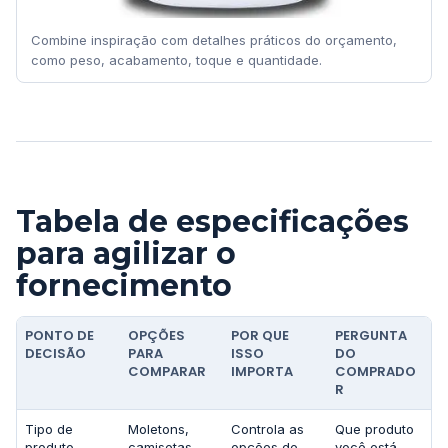
Combine inspiração com detalhes práticos do orçamento,
como peso, acabamento, toque e quantidade.
Tabela de especificações
para agilizar o
fornecimento
PONTO DE
OPÇÕES
POR QUE
PERGUNTA
DECISÃO
PARA
ISSO
DO
COMPARAR
IMPORTA
COMPRADO
R
Tipo de
Moletons,
Controla as
Que produto
produto
camisetas,
opções de
você está