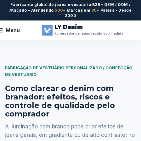
Fabricante global de jeans e vestuário B2B • OEM / ODM /
Atacado • Atendendo
500+
Marcas em
30+
Países • Desde
2000
LY Denim
Menu
Fornecedor de jeans tecido sob medida
FABRICAÇÃO DE VESTUÁRIO PERSONALIZADO / CONFECÇÃO
DE VESTUÁRIO
Como clarear o denim com
branador: efeitos, riscos e
controle de qualidade pelo
comprador
A iluminação com branco pode criar efeitos de
jeans gerais, em gradiente ou de alto contraste; no