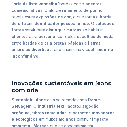
"
orla da lista vermelha
"bordas como
acentos
comemorativos
. O ato de
rolamento de punho
revela estes
explosões de cor
, o que torna o
borda
de orla
um
identificador pessoal único
. O
sotaques
fortes
servir para
distinguir marcas
ao habilitar
clientes
para
personalizar
deles
escolhas de moda
entre
bordas de orla pretas básicas
e
listras
amarelas divertidas
, que criam uma
visual moderno
inconfundível
.
Inovações sustentáveis em jeans
com orla
Sustentabilidade
está se remodelando
Denim
Selvagem
. O
indústria têxtil
adotou
algodão
orgânico
,
fibras recicladas
, e
corantes inovadores
e ecológicos
em muitos
moinhos
diminuir
impacto
ambiental
.
Marcas
que se concentram em