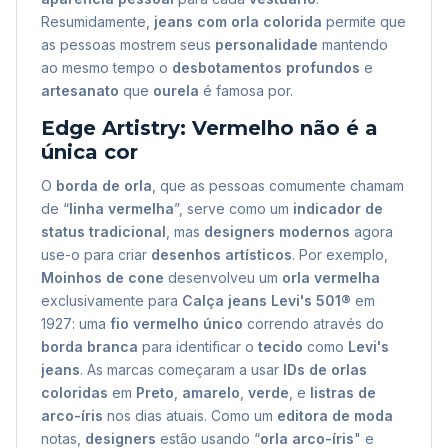
Resumidamente,
jeans com orla colorida
permite que
as pessoas mostrem seus
personalidade
mantendo
ao mesmo tempo o
desbotamentos profundos
e
artesanato
que
ourela
é famosa por.
Edge Artistry: Vermelho não é a
única cor
O
borda de orla
, que as pessoas comumente chamam
de “
linha vermelha
”, serve como um
indicador de
status tradicional
, mas
designers modernos
agora
use-o para criar
desenhos artísticos
. Por exemplo,
Moinhos de cone
desenvolveu um
orla vermelha
exclusivamente para
Calça jeans Levi's 501®
em
1927: uma
fio vermelho único
correndo através do
borda branca
para identificar o
tecido
como
Levi's
jeans
. As marcas começaram a usar
IDs de orlas
coloridas
em
Preto
,
amarelo
,
verde
, e
listras de
arco-íris
nos dias atuais. Como um
editora de moda
notas,
designers
estão usando “
orla arco-íris
" e