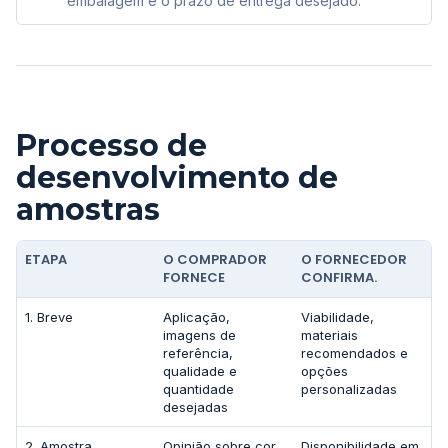
embalagem e o prazo de entrega desejado.
Processo de
desenvolvimento de
amostras
ETAPA
O COMPRADOR
O FORNECEDOR
FORNECE
CONFIRMA.
1. Breve
Aplicação,
Viabilidade,
imagens de
materiais
referência,
recomendados e
qualidade e
opções
quantidade
personalizadas
desejadas
2. Amostra
Opinião sobre cor,
Disponibilidade em