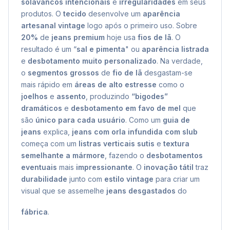
solavancos intencionais
e
irregularidades
em seus
produtos. O
tecido
desenvolve um
aparência
artesanal vintage
logo após o primeiro uso. Sobre
20%
de
jeans premium
hoje usa
fios de lã
. O
resultado é um “
sal e pimenta
" ou
aparência listrada
e
desbotamento muito personalizado
. Na verdade,
o
segmentos grossos
de
fio de lã
desgastam-se
mais rápido em
áreas de alto estresse
como o
joelhos
e
assento
, produzindo
“bigodes”
dramáticos
e
desbotamento em favo de mel
que
são
único para cada usuário
. Como um
guia de
jeans
explica,
jeans com orla infundida com slub
começa com um
listras verticais sutis
e
textura
semelhante a mármore
, fazendo o
desbotamentos
eventuais
mais
impressionante
. O
inovação tátil
traz
durabilidade
junto com
estilo vintage
para criar um
visual que se assemelhe
jeans desgastados
do
fábrica
.