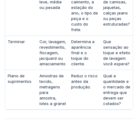
leve, média
caimento, a
de camisas,
ou pesada
estação do
jaquetas,
ano, o tipo de
calças jeans
peça e o
ou peças
custo do
estruturadas?
frete.
Terminar
Cor, lavagem,
Determina a
Que
revestimento,
aparência
sensação ao
flocagem,
final e o
toque e efeito
jacquard ou
toque do
de lavagem
amaciamento
cliente.
você espera?
Plano de
Amostras de
Reduz o risco
Qual a
suprimentos
tecido,
antes da
quantidade e
metragens
produção.
o mercado de
para
entrega que
amostra,
devem ser
lotes a granel
cotados?