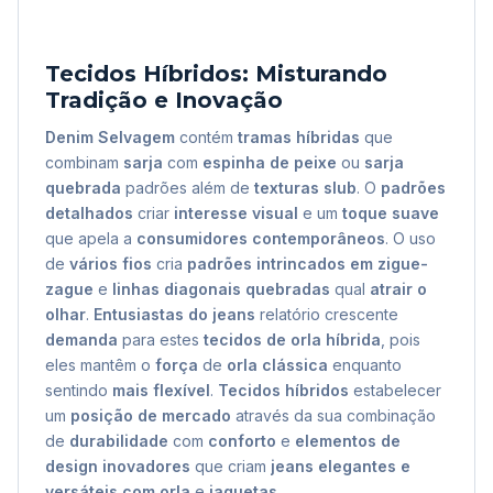
Tecidos Híbridos: Misturando
Tradição e Inovação
Denim Selvagem
contém
tramas híbridas
que
combinam
sarja
com
espinha de peixe
ou
sarja
quebrada
padrões além de
texturas slub
. O
padrões
detalhados
criar
interesse visual
e um
toque suave
que apela a
consumidores contemporâneos
. O uso
de
vários fios
cria
padrões intrincados em zigue-
zague
e
linhas diagonais quebradas
qual
atrair o
olhar
.
Entusiastas do jeans
relatório crescente
demanda
para estes
tecidos de orla híbrida
, pois
eles mantêm o
força
de
orla clássica
enquanto
sentindo
mais flexível
.
Tecidos híbridos
estabelecer
um
posição de mercado
através da sua combinação
de
durabilidade
com
conforto
e
elementos de
design inovadores
que criam
jeans elegantes e
versáteis com orla
e
jaquetas
.