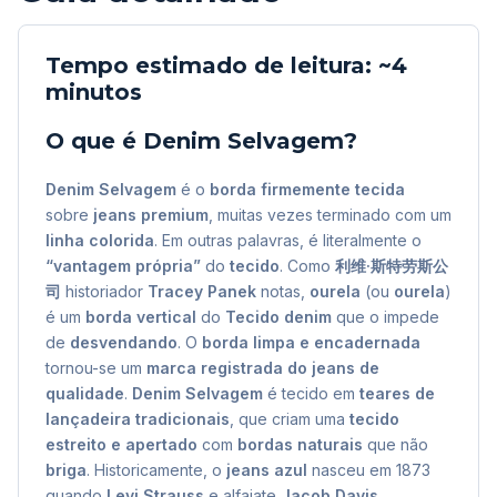
Tempo estimado de leitura: ~4
minutos
O que é
Denim Selvagem
?
Denim Selvagem
é o
borda firmemente tecida
sobre
jeans premium
, muitas vezes terminado com um
linha colorida
. Em outras palavras, é literalmente o
“vantagem própria”
do
tecido
. Como
利维·斯特劳斯公
司
historiador
Tracey Panek
notas,
ourela
(ou
ourela
)
é um
borda vertical
do
Tecido denim
que o impede
de
desvendando
. O
borda limpa e encadernada
tornou-se um
marca registrada do jeans de
qualidade
.
Denim Selvagem
é tecido em
teares de
lançadeira tradicionais
, que criam uma
tecido
estreito e apertado
com
bordas naturais
que não
briga
. Historicamente, o
jeans azul
nasceu em 1873
quando
Levi Strauss
e alfaiate
Jacob Davis