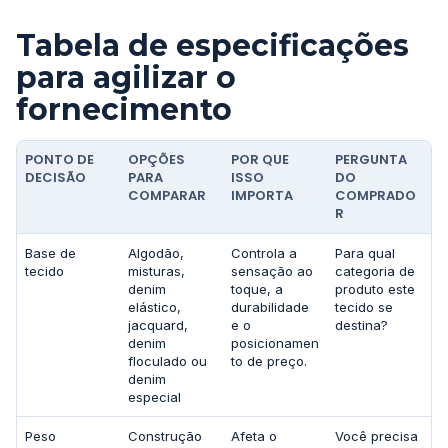
Tabela de especificações
para agilizar o
fornecimento
PONTO DE
OPÇÕES
POR QUE
PERGUNTA
DECISÃO
PARA
ISSO
DO
COMPARAR
IMPORTA
COMPRADO
R
Base de
Algodão,
Controla a
Para qual
tecido
misturas,
sensação ao
categoria de
denim
toque, a
produto este
elástico,
durabilidade
tecido se
jacquard,
e o
destina?
denim
posicionamen
floculado ou
to de preço.
denim
especial
Peso
Construção
Afeta o
Você precisa