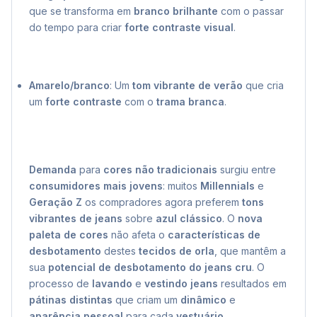
que se transforma em
branco brilhante
com o passar
do tempo para criar
forte contraste visual
.
Amarelo/branco
: Um
tom vibrante de verão
que cria
um
forte contraste
com o
trama branca
.
Demanda
para
cores não tradicionais
surgiu entre
consumidores mais jovens
: muitos
Millennials
e
Geração Z
os compradores agora preferem
tons
vibrantes de jeans
sobre
azul clássico
. O
nova
paleta de cores
não afeta o
características de
desbotamento
destes
tecidos de orla
, que mantêm a
sua
potencial de desbotamento do jeans cru
. O
processo de
lavando
e
vestindo jeans
resultados em
pátinas distintas
que criam um
dinâmico
e
aparência pessoal
para cada
vestuário
.