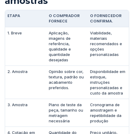
amostras
ETAPA
O COMPRADOR
O FORNECEDOR
FORNECE
CONFIRMA.
1. Breve
Aplicação,
Viabilidade,
imagens de
materiais
referência,
recomendados e
qualidade e
opções
quantidade
personalizadas
desejadas
2. Amostra
Opinião sobre cor,
Disponibilidade em
textura, padrão ou
estoque,
acabamento
instruções
preferidos.
personalizadas e
custo da amostra
3. Amostra
Plano de teste da
Cronograma de
peça, tamanho ou
amostragem e
metragem
repetibilidade da
necessária
produção
4. Cotação em
Quantidade do
Preço unitário,