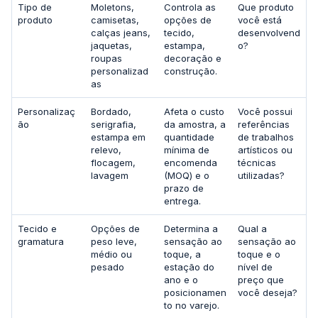
Tipo de
Moletons,
Controla as
Que produto
produto
camisetas,
opções de
você está
calças jeans,
tecido,
desenvolvend
jaquetas,
estampa,
o?
roupas
decoração e
personalizad
construção.
as
Personalizaç
Bordado,
Afeta o custo
Você possui
ão
serigrafia,
da amostra, a
referências
estampa em
quantidade
de trabalhos
relevo,
mínima de
artísticos ou
flocagem,
encomenda
técnicas
lavagem
(MOQ) e o
utilizadas?
prazo de
entrega.
Tecido e
Opções de
Determina a
Qual a
gramatura
peso leve,
sensação ao
sensação ao
médio ou
toque, a
toque e o
pesado
estação do
nível de
ano e o
preço que
posicionamen
você deseja?
to no varejo.