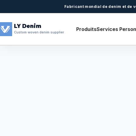
Fabricant mondial de denim et de v
LY Denim
Produits
Services Person
Custom woven denim supplier