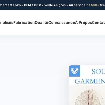
êtements B2B • OEM / ODM / Vente en gros • Au service de
500+
Ma
nalisés
Fabrication
Qualité
Connaissance
À Propos
Conta