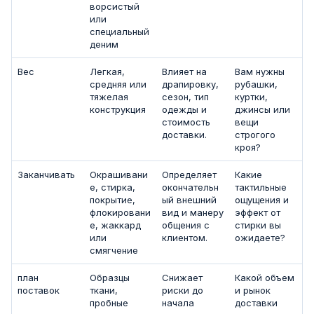
ворсистый
или
специальный
деним
Вес
Легкая,
Влияет на
Вам нужны
средняя или
драпировку,
рубашки,
тяжелая
сезон, тип
куртки,
конструкция
одежды и
джинсы или
стоимость
вещи
доставки.
строгого
кроя?
Заканчивать
Окрашивани
Определяет
Какие
е, стирка,
окончательн
тактильные
покрытие,
ый внешний
ощущения и
флокировани
вид и манеру
эффект от
е, жаккард
общения с
стирки вы
или
клиентом.
ожидаете?
смягчение
план
Образцы
Снижает
Какой объем
поставок
ткани,
риски до
и рынок
пробные
начала
доставки