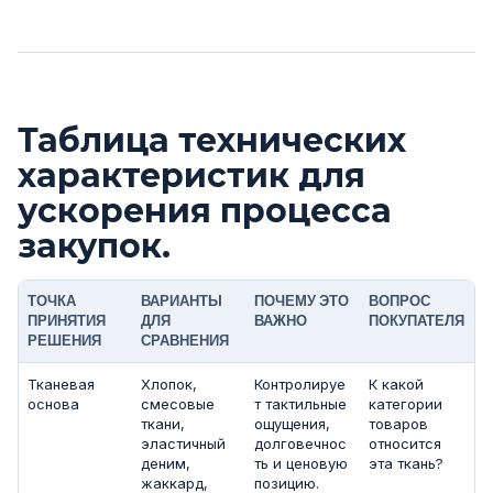
Таблица технических
характеристик для
ускорения процесса
закупок.
ТОЧКА
ВАРИАНТЫ
ПОЧЕМУ ЭТО
ВОПРОС
ПРИНЯТИЯ
ДЛЯ
ВАЖНО
ПОКУПАТЕЛЯ
РЕШЕНИЯ
СРАВНЕНИЯ
Тканевая
Хлопок,
Контролируе
К какой
основа
смесовые
т тактильные
категории
ткани,
ощущения,
товаров
эластичный
долговечнос
относится
деним,
ть и ценовую
эта ткань?
жаккард,
позицию.