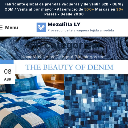
Fabricante global de prendas vaqueras y de vestir B2B • OEM /
ODM / Venta al por mayor • Al servicio de
500+
Marcas en
30+
Países • Desde 2000
Mezclilla LY
Menu
Proveedor de tela vaquera tejida a medida
Sin categorizar
Home
Archive by Category "Uncategorized"
08
ABR