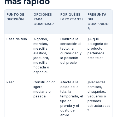
más rápido
PUNTO DE
OPCIONES
POR QUÉ ES
PREGUNTA
DECISIÓN
PARA
IMPORTANTE
DEL
COMPARAR
COMPRADO
R
Base de tela
Algodón,
Controla la
¿A qué
mezclas,
sensación al
categoría de
mezclilla
tacto, la
producto
elástica,
durabilidad y
pertenece
jacquard,
la posición
esta tela?
mezclilla
del precio.
flocada o
especial.
Peso
Construcción
Afecta a la
¿Necesitas
ligera,
caída de la
camisas,
mediana o
tela, la
chaquetas,
pesada
temporada, el
vaqueros o
tipo de
prendas
prenda y el
estructuradas
costo de
?
envío.