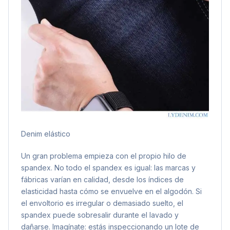
Denim elástico
Un gran problema empieza con el propio hilo de
spandex. No todo el spandex es igual: las marcas y
fábricas varían en calidad, desde los índices de
elasticidad hasta cómo se envuelve en el algodón. Si
el envoltorio es irregular o demasiado suelto, el
spandex puede sobresalir durante el lavado y
dañarse. Imagínate: estás inspeccionando un lote de