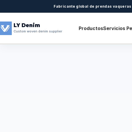
Fabricante global de prendas vaqueras y
LY Denim
Productos
Servicios P
Custom woven denim supplier