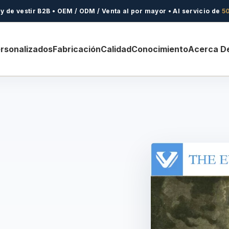
 de vestir B2B • OEM / ODM / Venta al por mayor • Al servicio de
5
ersonalizados
Fabricación
Calidad
Conocimiento
Acerca D