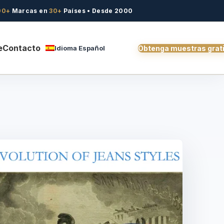
00+
Marcas en
30+
Países • Desde 2000
e
Contacto
Idioma Español
Obtenga muestras grat