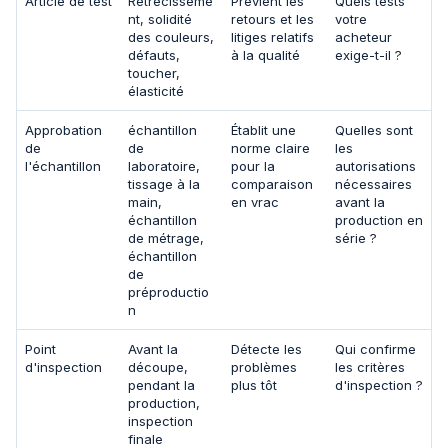
Article de test
Rétrécisseme
Prévient les
Quels tests
nt, solidité
retours et les
votre
des couleurs,
litiges relatifs
acheteur
défauts,
à la qualité
exige-t-il ?
toucher,
élasticité
Approbation
échantillon
Établit une
Quelles sont
de
de
norme claire
les
l'échantillon
laboratoire,
pour la
autorisations
tissage à la
comparaison
nécessaires
main,
en vrac
avant la
échantillon
production en
de métrage,
série ?
échantillon
de
préproductio
n
Point
Avant la
Détecte les
Qui confirme
d'inspection
découpe,
problèmes
les critères
pendant la
plus tôt
d'inspection ?
production,
inspection
finale