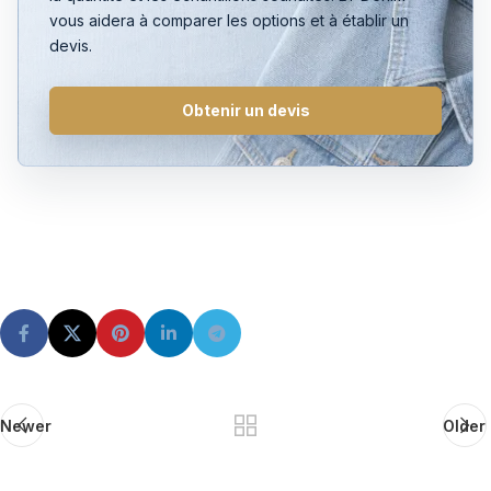
vous aidera à comparer les options et à établir un
devis.
Obtenir un devis
Newer
Older