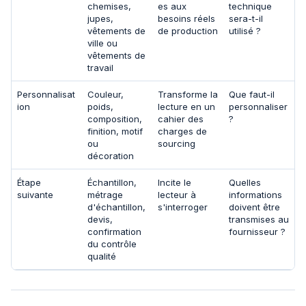
chemises,
es aux
technique
jupes,
besoins réels
sera-t-il
vêtements de
de production
utilisé ?
ville ou
vêtements de
travail
Personnalisat
Couleur,
Transforme la
Que faut-il
ion
poids,
lecture en un
personnaliser
composition,
cahier des
?
finition, motif
charges de
ou
sourcing
décoration
Étape
Échantillon,
Incite le
Quelles
suivante
métrage
lecteur à
informations
d'échantillon,
s'interroger
doivent être
devis,
transmises au
confirmation
fournisseur ?
du contrôle
qualité